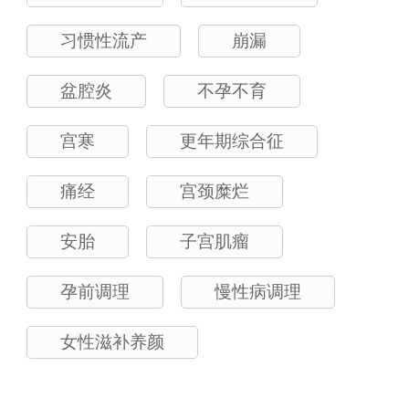
习惯性流产
崩漏
盆腔炎
不孕不育
宫寒
更年期综合征
痛经
宫颈糜烂
安胎
子宫肌瘤
孕前调理
慢性病调理
女性滋补养颜